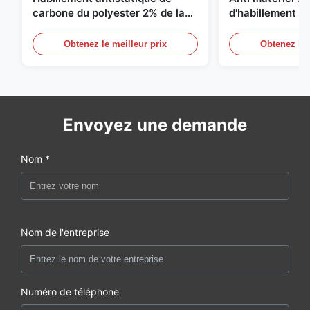
carbone du polyester 2% de la
d'habillement d
grille 98% du sergé 5mm de 1/2
du polyester 1
Obtenez le meilleur prix
Obtenez le 
Envoyez une demande
Nom *
Nom de l'entreprise
Numéro de téléphone