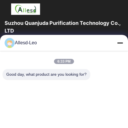
Suzhou Quanjuda Purification Technology Co.,
LTD
l'expérience 16years, en tant que principaux fabricant et
Allesd-Leo
exportateur d'ESD et produits de Cleanroom, nous offrons un
en trait plein de l'ESD et...
Liens Rapides
6:33 PM
Maison
Des Produits
Good day, what product are you looking for?
Au Sujet De Nous
Visite D'usine
Contrôle De Qualité
Contactez-Nous
Demandez Une Citation
Contactez-Nous
0086-512-65883749
0086-512-66190772