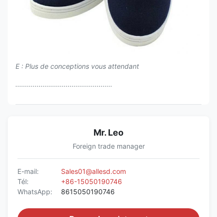
E : Plus de conceptions vous attendant
..................................................
Mr. Leo
Foreign trade manager
E-mail:
Sales01@allesd.com
Tél:
+86-15050190746
WhatsApp:
8615050190746