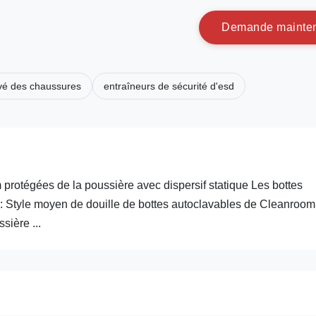
D
e
m
a
n
d
e
m
a
i
n
t
e
uvé des chaussures
entraîneurs de sécurité d'esd
rotégées de la poussière avec dispersif statique Les bottes
 Style moyen de douille de bottes autoclavables de Cleanroom
sière ...