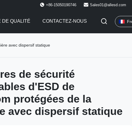
+86-15050190746
Sales01@allesd.com
 DE QUALITÉ
CONTACTEZ-NOUS
Fr
re avec dispersif statique
es de sécurité
ables d'ESD de
m protégées de la
e avec dispersif statique