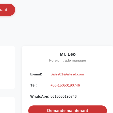
n
a
n
t
Mr. Leo
Foreign trade manager
E-mail:
Sales01@allesd.com
Tél:
+86-15050190746
WhatsApp:
8615050190746
Demande maintenant