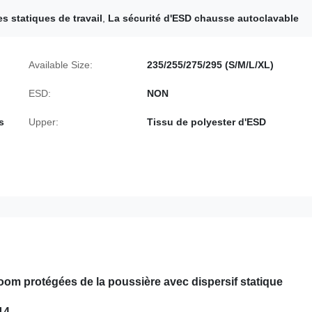
es statiques de travail
,
La sécurité d'ESD chausse autoclavable
Available Size:
235/255/275/295 (S/M/L/XL)
ESD:
NON
s
Upper:
Tissu de polyester d'ESD
om protégées de la poussière avec dispersif statique
14