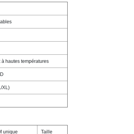
vables
t à hautes températures
SD
L/XL)
M unique
Taille