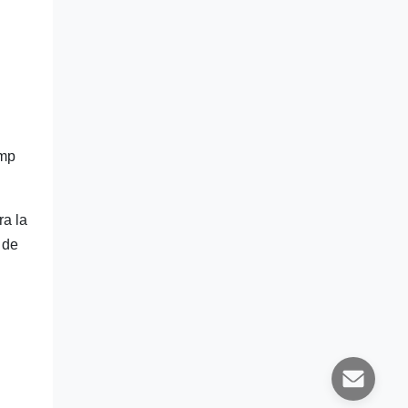
emp
ra la
 de