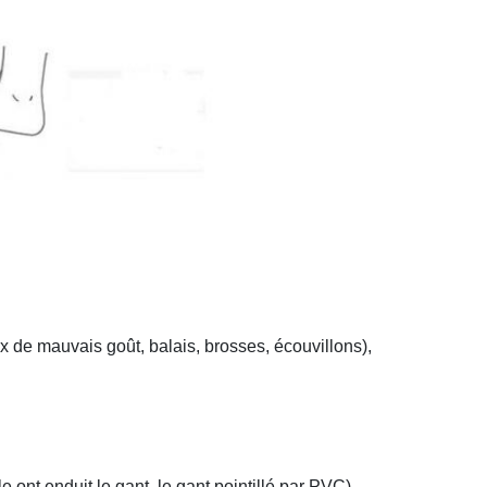
x de mauvais goût, balais, brosses, écouvillons),
 ont enduit le gant, le gant pointillé par PVC)