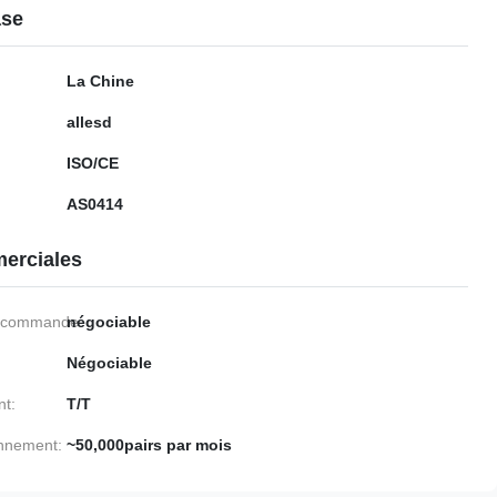
ase
La Chine
allesd
ISO/CE
AS0414
erciales
e commande:
négociable
Négociable
nt:
T/T
onnement:
~50,000pairs par mois