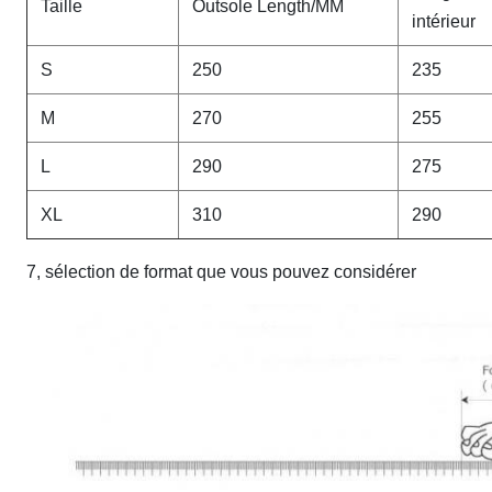
Taille
Outsole Length/MM
intérieur
S
250
235
M
270
255
L
290
275
XL
310
290
7, sélection de format que vous pouvez considérer