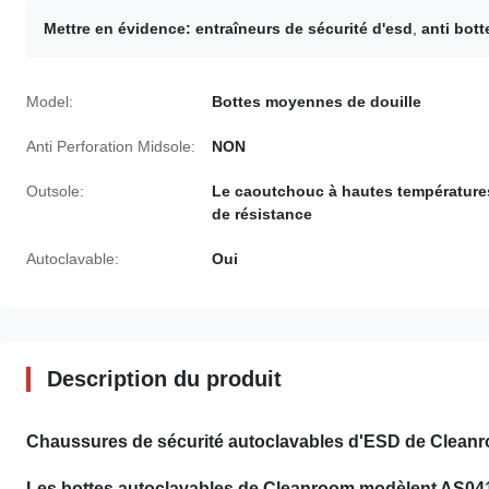
Mettre en évidence:
entraîneurs de sécurité d'esd
,
anti bott
Model:
Bottes moyennes de douille
Anti Perforation Midsole:
NON
Outsole:
Le caoutchouc à hautes température
de résistance
Autoclavable:
Oui
Description du produit
Chaussures de sécurité autoclavables d'ESD de Cleanro
Les bottes autoclavables de Cleanroom modèlent AS04