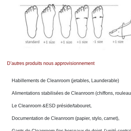
D'autres produits nous approvisionnement
Habillements de Cleanroom (jetables, Launderable)
Alimentations stabilisées de Cleanroom (chiffons, rouleau
Le Cleanroom &ESD préside/tabouret,
Documentation de Cleanroom (papier, stylo, carnet),
Gants de Cleanroom (les berceaux de doigt, l'unité centrale