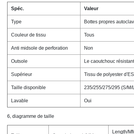
Spéc.
Valeur
Type
Bottes propres autocla
Couleur de tissu
Tous
Anti midsole de perforation
Non
Outsole
Le caoutchouc résistan
Supérieur
Tissu de polyester d'E
Taille disponible
235/255/275/295 (S/M/
Lavable
Oui
6, diagramme de taille
Length/M