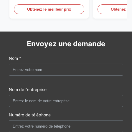
grille 98% du sergé 5mm de 1/2
du polyester 1
Obtenez le meilleur prix
Obtenez le 
Envoyez une demande
Nom *
Nom de l'entreprise
Numéro de téléphone