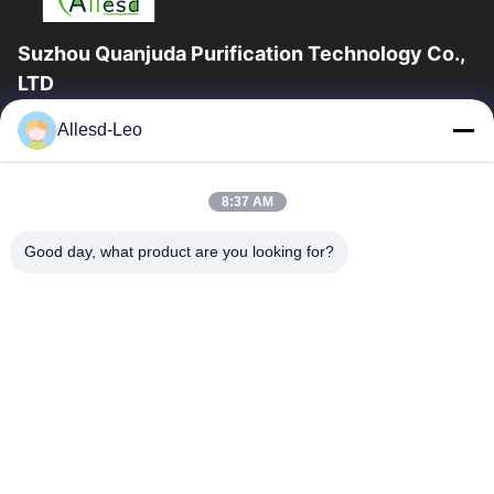
Suzhou Quanjuda Purification Technology Co.,
LTD
l'expérience 16years, en tant que principaux fabricant et
Allesd-Leo
exportateur d'ESD et produits de Cleanroom, nous offrons un
en trait plein de l'ESD et...
Liens Rapides
8:37 AM
Maison
Des Produits
Good day, what product are you looking for?
Au Sujet De Nous
Visite D'usine
Contrôle De Qualité
Contactez-Nous
Demandez Une Citation
Contactez-Nous
0086-512-65883749
0086-512-66190772
Sales01@allesd.com