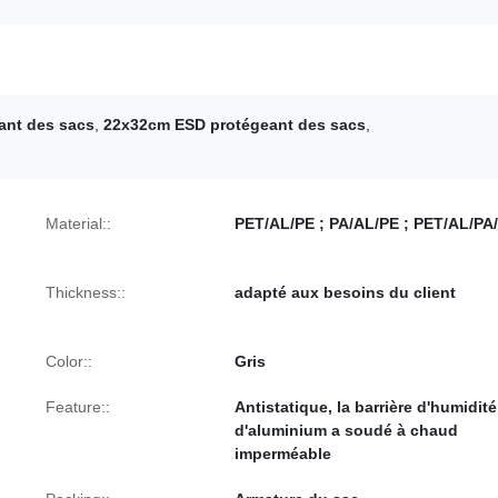
ant des sacs
,
22x32cm ESD protégeant des sacs
,
Material::
PET/AL/PE ; PA/AL/PE ; PET/AL/P
Thickness::
adapté aux besoins du client
Color::
Gris
Feature::
Antistatique, la barrière d'humidité
d'aluminium a soudé à chaud
imperméable