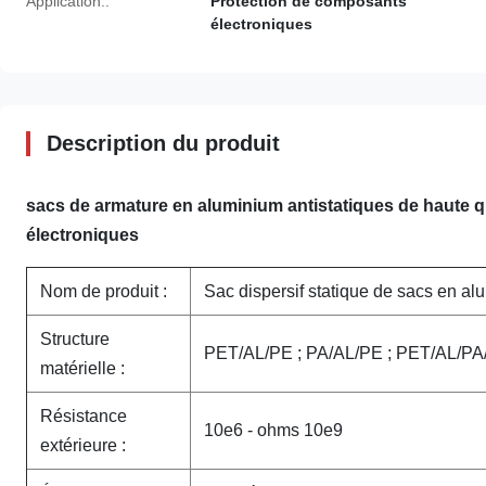
Application::
Protection de composants
électroniques
Description du produit
sacs de armature en aluminium antistatiques de haute 
électroniques
Nom de produit :
Sac dispersif statique de sacs en al
Structure
PET/AL/PE ; PA/AL/PE ; PET/AL/P
matérielle :
Résistance
10e6 - ohms 10e9
extérieure :