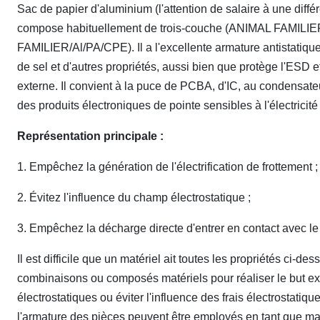
Sac de papier d'aluminium (l'attention de salaire à une dif
compose habituellement de trois-couche (ANIMAL FAMILIER
FAMILIER/Al/PA/CPE). Il a l'excellente armature antistatique,
de sel et d'autres propriétés, aussi bien que protège l'ESD
externe. Il convient à la puce de PCBA, d'IC, au condensateu
des produits électroniques de pointe sensibles à l'électricité 
Représentation principale :
1. Empêchez la génération de l'électrification de frottement ;
2. Évitez l'influence du champ électrostatique ;
3. Empêchez la décharge directe d'entrer en contact avec le
Il est difficile que un matériel ait toutes les propriétés ci-d
combinaisons ou composés matériels pour réaliser le but exi
électrostatiques ou éviter l'influence des frais électrostatiq
l'armature des pièces peuvent être employés en tant que ma