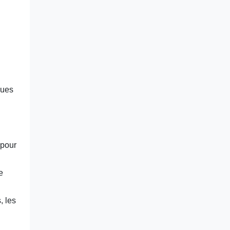
ques
 pour
e
, les