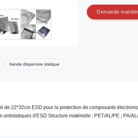
D
e
m
a
n
d
e
m
a
i
n
t
e
bande dispersive statique
ité de 22*32cm ESD pour la protection de composants électroni
m antistatiques d'ESD Structure matérielle : PET/AL/PE ; PA/AL