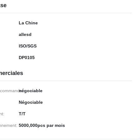
ase
La Chine
allesd
ISO/SGS
DP0105
erciales
e commande:
négociable
Négociable
nt:
T/T
onnement:
5000,000pcs par mois