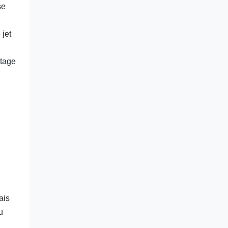
se
 jet
etage
ais
u