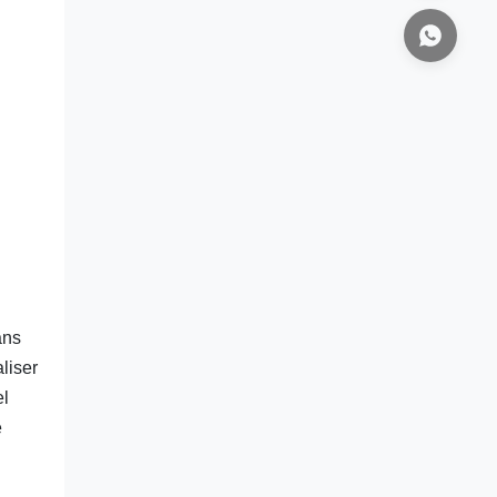
ans
liser
el
e