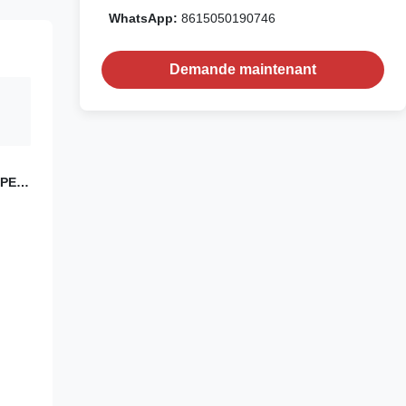
WhatsApp:
8615050190746
Demande maintenant
A/PE…