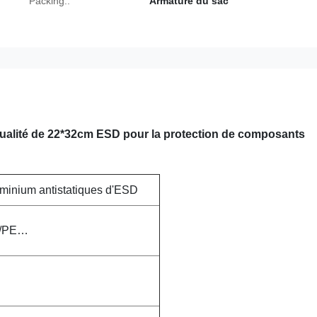
Packing::
Armature du sac
qualité de 22*32cm ESD pour la protection de composants
uminium antistatiques d'ESD
A/PE…