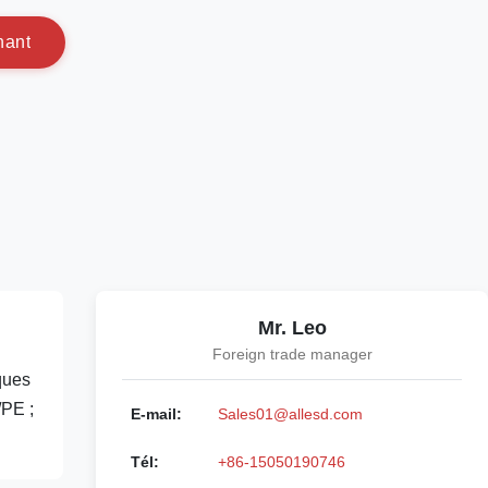
n
a
n
t
Mr. Leo
Foreign trade manager
ques
/PE ;
E-mail:
Sales01@allesd.com
Tél:
+86-15050190746