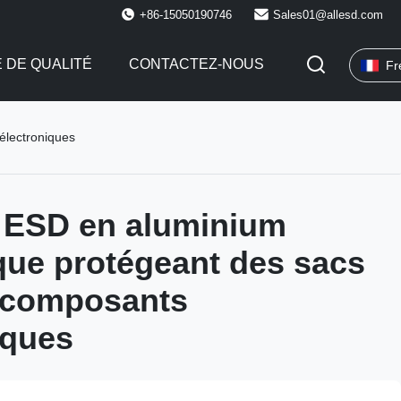
+86-15050190746
Sales01@allesd.com
 DE QUALITÉ
CONTACTEZ-NOUS
Fr
électroniques
 ESD en aluminium
ique protégeant des sacs
s composants
iques