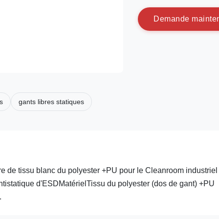
D
e
m
a
n
d
e
m
a
i
n
t
e
s
gants libres statiques
e de tissu blanc du polyester +PU pour le Cleanroom industriel
antistatique d'ESDMatérielTissu du polyester (dos de gant) +PU
.