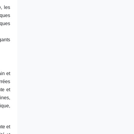
, les
iques
sques
gants
in et
rrées
te et
ines,
ique,
nte et