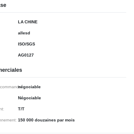
ase
LA CHINE
allesd
ISO/SGS
AG0127
erciales
e commande:
négociable
Négociable
nt:
T/T
onnement:
150 000 douzaines par mois