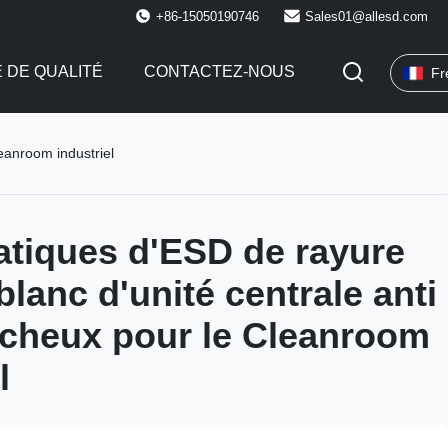
+86-15050190746
Sales01@allesd.com
 DE QUALITÉ
CONTACTEZ-NOUS
Fr
eanroom industriel
atiques d'ESD de rayure
blanc d'unité centrale anti
cheux pour le Cleanroom
l