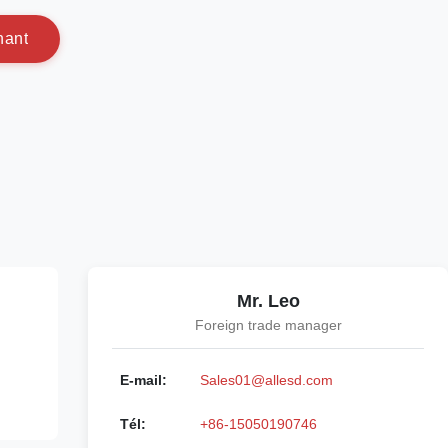
n
a
n
t
Mr. Leo
Foreign trade manager
E-mail:
Sales01@allesd.com
Tél:
+86-15050190746