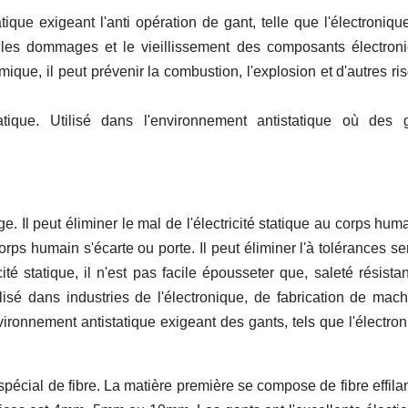
ique exigeant l'anti opération de gant, telle que l'électronique
r les dommages et le vieillissement des composants électron
imique, il peut prévenir la combustion, l'explosion et d'autres ri
statique. Utilisé dans l'environnement antistatique où des 
e. Il peut éliminer le mal de l'électricité statique au corps huma
orps humain s'écarte ou porte. Il peut éliminer l'à tolérances se
té statique, il n'est pas facile épousseter que, saleté résistan
ilisé dans industries de l'électronique, de fabrication de mach
vironnement antistatique exigeant des gants, tels que l'électron
e spécial de fibre. La matière première se compose de fibre effila