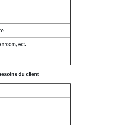
re
eanroom, ect.
besoins du client