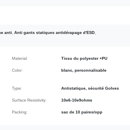
e anti
,
Anti gants statiques antidérapage d'ESD
,
Material:
Tissu du polyester +PU
Color:
blanc, personnalisable
Type:
Antistatique, sécurité Golves
Surface Resistivity:
10e6-10e9ohms
Packing:
sac de 10 paires/opp