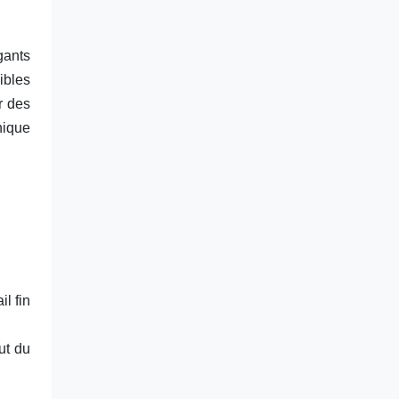
gants
ibles
r des
nique
il fin
ut du