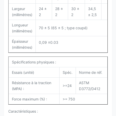
Largeur
24 ±
28 ±
30 ±
34,5
(millimètres)
2
2
2
± 2,5
Longueur
70 ± 5 (65 ± 5 ; type coupé)
(millimètres)
Épaisseur
0,09 ±0.03
(millimètres)
Spécifications physiques :
Essais (unité)
Spéc.
Norme de réf.
Résistance à la traction
ASTM
>=24
(MPA) :
D3772/D412
Force maximum (%) :
>= 750
Caractéristiques :