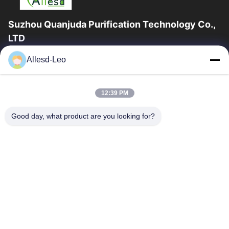
Suzhou Quanjuda Purification Technology Co.,
LTD
l'expérience 16years, en tant que principaux fabricant et
Allesd-Leo
exportateur d'ESD et produits de Cleanroom, nous offrons un
en trait plein de l'ESD et...
Liens Rapides
12:39 PM
Maison
Des Produits
Good day, what product are you looking for?
Au Sujet De Nous
Visite D'usine
Contrôle De Qualité
Contactez-Nous
Demandez Une Citation
Contactez-Nous
0086-512-65883749
0086-512-66190772
Sales01@allesd.com