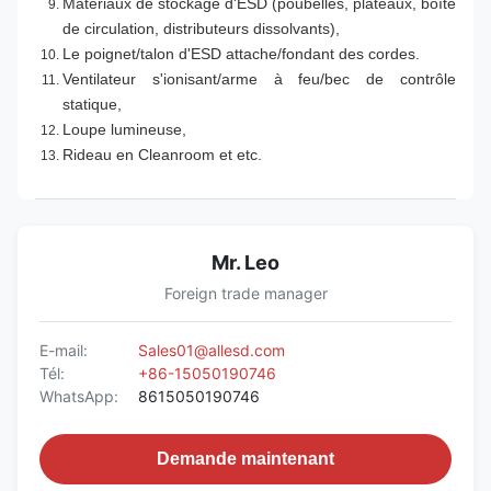
Matériaux de stockage d'ESD (poubelles, plateaux, boîte
de circulation, distributeurs dissolvants),
Le poignet/talon d'ESD attache/fondant des cordes.
Ventilateur s'ionisant/arme à feu/bec de contrôle
statique,
Loupe lumineuse,
Rideau en Cleanroom et etc.
Mr. Leo
Foreign trade manager
E-mail:
Sales01@allesd.com
Tél:
+86-15050190746
WhatsApp:
8615050190746
Demande maintenant