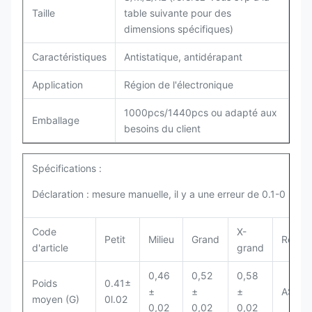
Taille
table suivante pour des
dimensions spécifiques)
Caractéristiques
Antistatique, antidérapant
Application
Région de l'électronique
1000pcs/1440pcs ou adapté aux
Emballage
besoins du client
Spécifications :
Déclaration : mesure manuelle, il y a une erreur de 0.1-0 3cm.
Code
X-
Petit
Milieu
Grand
Ref.St
d'article
grand
0,46
0,52
0,58
Poids
0.41±
±
±
±
ASTM 
moyen (G)
0l.02
0,02
0,02
0,02