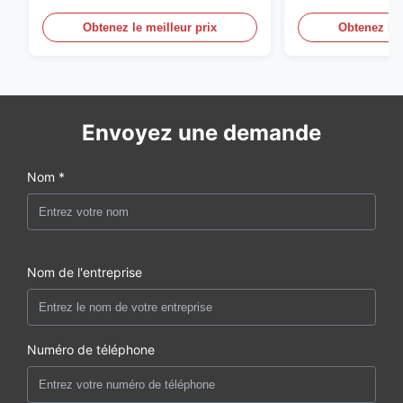
grille 98% du sergé 5mm de 1/2
du polyester 1
Obtenez le meilleur prix
Obtenez le 
Envoyez une demande
Nom *
Nom de l'entreprise
Numéro de téléphone