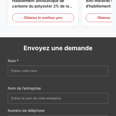
Habillement antistatique de
Anti matériel st
carbone du polyester 2% de la
d'habillement d
grille 98% du sergé 5mm de 1/2
du polyester 1
Obtenez le meilleur prix
Obtenez le 
Envoyez une demande
Nom *
Nom de l'entreprise
Numéro de téléphone