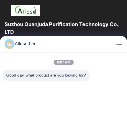
Suzhou Quanjuda Purification Technology Co.,
LTD
l'expérience 16years, en tant que principaux fabricant et
Allesd-Leo
exportateur d'ESD et produits de Cleanroom, nous offrons un
en trait plein de l'ESD et...
Liens Rapides
9:07 AM
Maison
Des Produits
Good day, what product are you looking for?
Au Sujet De Nous
Visite D'usine
Contrôle De Qualité
Contactez-Nous
Demandez Une Citation
Contactez-Nous
0086-512-65883749
0086-512-66190772