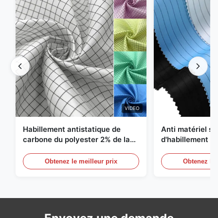
VIDEO
Habillement antistatique de
Anti matériel st
carbone du polyester 2% de la
d'habillement d
grille 98% du sergé 5mm de 1/2
du polyester 1
Obtenez le meilleur prix
Obtenez le 