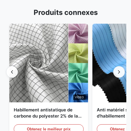
Produits connexes
VIDEO
Habillement antistatique de
Anti matériel st
carbone du polyester 2% de la
d'habillement d
grille 98% du sergé 5mm de 1/2
du polyester 1
Obtenez le meilleur prix
Obtenez le 