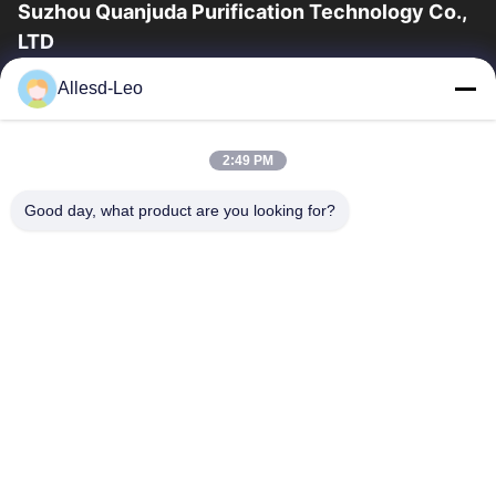
Suzhou Quanjuda Purification Technology Co.,
LTD
l'expérience 16years, en tant que principaux fabricant et
Allesd-Leo
exportateur d'ESD et produits de Cleanroom, nous offrons un
en trait plein de l'ESD et...
Liens Rapides
2:49 PM
Maison
Des Produits
Good day, what product are you looking for?
Au Sujet De Nous
Visite D'usine
Contrôle De Qualité
Contactez-Nous
Demandez Une Citation
Contactez-Nous
0086-512-65883749
0086-512-66190772
Sales01@allesd.com