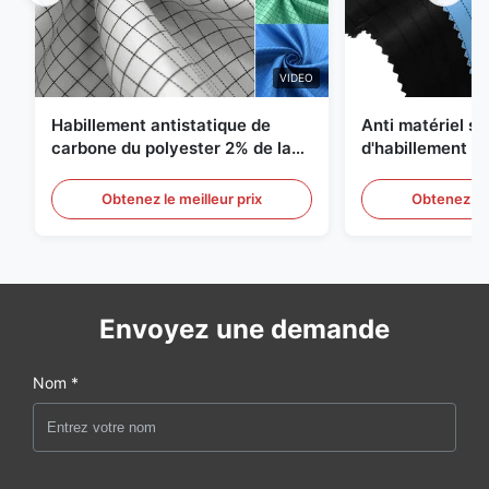
VIDEO
Habillement antistatique de
Anti matériel st
carbone du polyester 2% de la
d'habillement d
grille 98% du sergé 5mm de 1/2
du polyester 1
Obtenez le meilleur prix
Obtenez le 
Envoyez une demande
Nom *