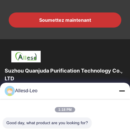
Soumettez maintenant
Suzhou Quanjuda Purification Technology Co.,
LTD
l'expérience 16years, en tant que principaux fabricant et
Allesd-Leo
exportateur d'ESD et produits de Cleanroom, nous offrons un
en trait plein de l'ESD et...
Liens Rapides
1:18 PM
Maison
Des Produits
Good day, what product are you looking for?
Au Sujet De Nous
Visite D'usine